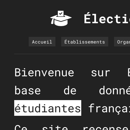
Électi
Accueil
Établissements
Orga
Bienvenue sur É
base de don
étudiantes
frança
Ce site recens