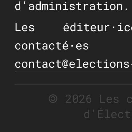
d'administration.
Les éditeur⋅i
contacté⋅e
contact@elections
🄯 2026 Les 
d'Élect