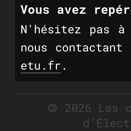
Vous avez repér
N'hésitez pas à
nous contactant
etu.fr
.
🄯 2026 Les 
d'Élect