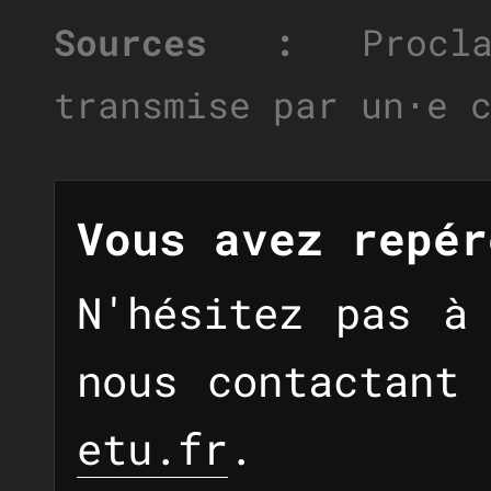
Sources :
Proclam
transmise par un⋅e 
Vous avez repér
N'hésitez pas à
nous contactant
etu.fr
.