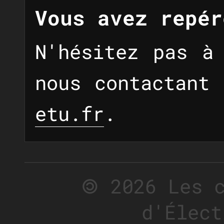
Vous avez repér
N'hésitez pas à
nous contactant
etu.fr
.
🄯 2026 Les 
d'Élect