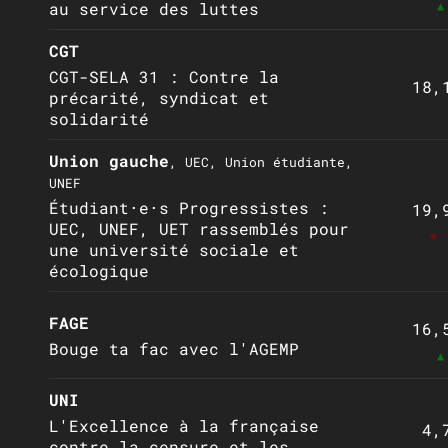
▲
au service des luttes
CGT
CGT-SELA 31 : Contre la
18,
précarité, syndicat et
solidarité
Union gauche
, UEC, Union étudiante,
UNEF
Étudiant⋅e⋅s Progressistes :
19,
UEC, UNEF, UET rassemblés pour
▼ 
une université sociale et
écologique
FAGE
16,
Bouge ta fac avec l'AGEMP
▲
UNI
L'Excellence à la française
4,
contre la censure et les