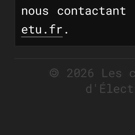
nous contactant
etu.fr
.
🄯 2026 Les 
d'Élect