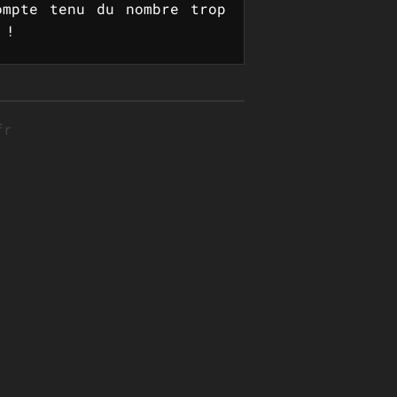
ompte tenu du nombre trop
 !
fr